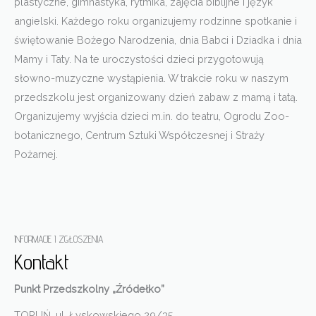
plastyczne, gimnastyka, rytmika, zajęcia biblijne i język
angielski. Każdego roku organizujemy rodzinne spotkanie i
świętowanie Bożego Narodzenia, dnia Babci i Dziadka i dnia
Mamy i Taty. Na te uroczystości dzieci przygotowują
słowno-muzyczne wystąpienia. W trakcie roku w naszym
przedszkolu jest organizowany dzień zabaw z mamą i tatą.
Organizujemy wyjścia dzieci m.in. do teatru, Ogrodu Zoo-
botanicznego, Centrum Sztuki Współczesnej i Straży
Pożarnej.
INFORMACJE I ZGŁOSZENIA
Kontakt
Punkt Przedszkolny „Źródełko”
TORUŃ, ul. Łyskowskiego 29/35