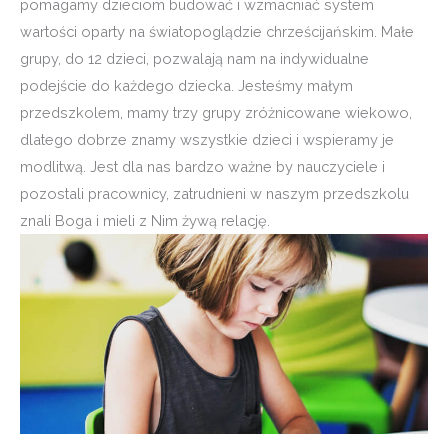
pomagamy dzieciom budować i wzmacniać system
wartości oparty na światopoglądzie chrześcijańskim. Małe
grupy, do 12 dzieci, pozwalają nam na indywidualne
podejście do każdego dziecka. Jesteśmy małym
przedszkolem, mamy trzy grupy zróżnicowane wiekowo,
dlatego dobrze znamy wszystkie dzieci i wspieramy je
modlitwą. Jest dla nas bardzo ważne by nauczyciele i
pozostali pracownicy, zatrudnieni w naszym przedszkolu
znali Boga i mieli z Nim żywą relację.