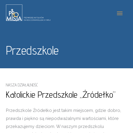
Przedszkole
NASZA DZIAŁALNOŚĆ
Katolickie Przedszkole „Źródełko”
Przedszkole Źródełko jest takim miejscem, gdzie dobro,
prawda i piękno są niepodważalnymi wartościami, które
przekazujemy dzieciom. W naszym przedszkolu